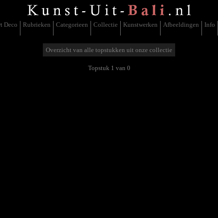
t Deco
Rubrieken
Categorieen
Collectie
Kunstwerken
Afbeeldingen
Info
Overzicht van alle topstukken uit onze collectie
Topstuk 1 van 0