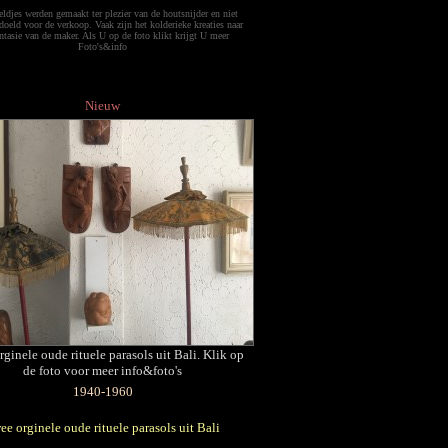
ldjes werden gemaakt ter plezier van de houtsnijder en niet
doeld voor de verkoop. Vaak zijn het kolderieke kreaties naar
antasie van de maker. Als U op de foto klikt krijgt U meer
Foto's&info
Nieuw
ginele oude rituele parasols uit Bali. Klik op
de foto voor meer info&foto's
1940-1960
ee orginele oude rituele parasols uit Bali