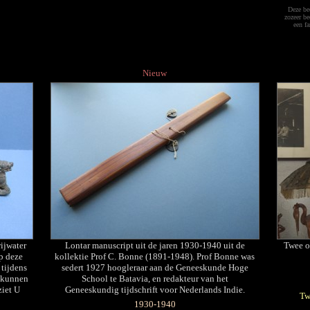
Deze bee
zozeer be
een f
Nieuw
ijwater
Lontar manuscript uit de jaren 1930-1940 uit de
Twee or
p deze
kollektie Prof C. Bonne (1891-1948). Prof Bonne was
 tijdens
sedert 1927 hoogleraar aan de Geneeskunde Hoge
n kunnen
School te Batavia, en redakteur van het
ziet U
Geneeskundig tijdschrift voor Nederlands Indie.
Tw
1930-1940