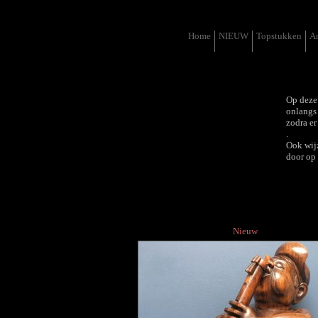
Home
NIEUW
Topstukken
Ar
Op deze
onlangs 
zodra er
.
Ook wijz
door op 
Nieuw