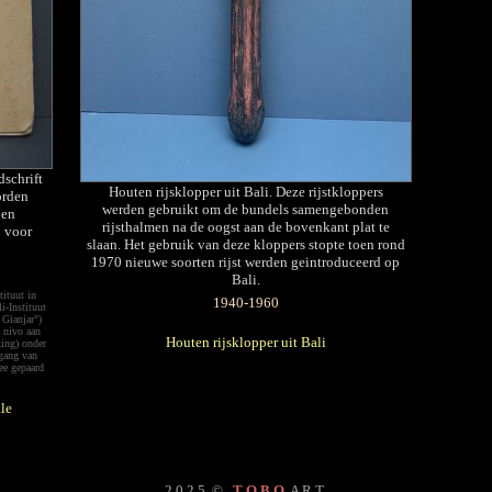
dschrift
Houten rijsklopper uit Bali. Deze rijstkloppers
orden
werden gebruikt om de bundels samengebonden
 en
rijsthalmen na de oogst aan de bovenkant plat te
o voor
slaan. Het gebruik van deze kloppers stopte toen rond
1970 nieuwe soorten rijst werden geintroduceerd op
Bali.
tituut in
1940-1960
i-Instituut
Gianjar")
e nivo aan
Houten rijsklopper uit Bali
king) onder
tgang van
ee gepaard
le
2 0 2 5
©
T O B O
A R T