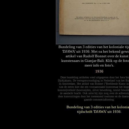
Bundeling van 3 edities van het koloniale tij
'DJAWA' uit 1936. Met oa het bekend gew
artikel van Rudolf Bonnet over de kunst
kunstenaars in Gianjar-Bali. Klik op de fot
meer info en foto's.
1936
Deze bundeling artikelen werd uitgegeven door het Java Ins
Djokjakarta. De vertegenwoordiging in Nederland was het Bal
in Amsterdam. Het artikel van Bonnet ("Beeldende Kunst in 
was de eerste keer dat een vooraanstaand kunstenaar het hog
kunstnijverheid (houtsnijden, zilver bewerking, textiel bewer
de aandacht bracht. Ook uitte hij zijn zorg over de achterui
deze kunstuitingen door het toenemend toerisme en de daarm
gaande commercialisering.
Bundeling van 3 edities van het kolonia
tijdschrift 'DJAWA' uit 1936.