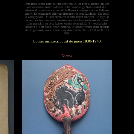
Deze fraaie lontar komt uit het bezit van wijlen Prof C Bonne. hij was
een voornaam medicus-dokter in het voormalige Nederlands-Indie.
Afgebeeld is een kort verhaal uit de Ramayana toegelicht met balinees
schrift. De tekeningen zijn van uitzonderlijk hoge kwaliteit. Elk detail
is weergegeven. Dit kon alleen een master lontar schrijver. Belangrijke
lontars werden toenmaals voorzien van duur hout (waarmee de covers
zijn gemaakt), en de zijkanten werden rood gelakt. Bij toeristische
lontars zie je dit nooit. Voor waardevolle lontars werden soms speciale
dozen gemaakt, zoals te zien is op deze site bij TOBO 753 en TOBO
800.
Lontar manuscript uit de jaren 1930-1940
Nieuw