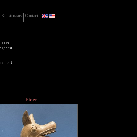
Kunstenaars
Contact
.
NSTEN
angepast
it doet U
Nieuw